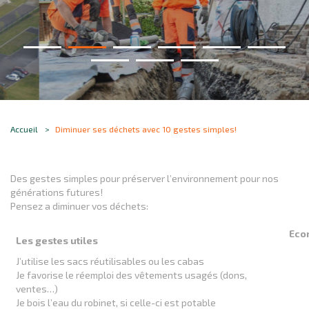
Accueil
Diminuer ses déchets avec 10 gestes simples!
Des gestes simples pour préserver l’environnement pour nos
générations futures!
Pensez a diminuer vos déchets:
Eco
Les gestes utiles
J’utilise les sacs réutilisables ou les cabas
Je favorise le réemploi des vêtements usagés (dons,
ventes…)
Je bois l’eau du robinet, si celle-ci est potable