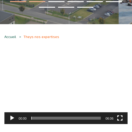
Accueil
Theys nos expertises
Lecteur
vidéo
00:00
06:06