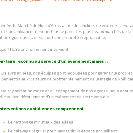
nnée, le Marché de Noël d’Arras attire des milliers de visiteurs venus
 et son ambiance féerique. Classé parmi les plus beaux marchés de No
tion rigoureuse… et surtout une propreté irréprochable.
 que THEYS Environnement intervient.
ir-faire reconnu au service d’un événement majeur :
lusieurs années, nos équipes sont mobilisées pour garantir la propret
: permettre aux visiteurs de profiter pleinement de la magie de Noël d
une or:ganisation rodée et à l’engagement de nos agents, nous assuro
elle au bon déroulement d’un événement de cette ampleur.
interventions quotidiennes comprennent :
Le nettoyage minutieux des allées
Le balayage régulier pour maintenir un espace accueillant