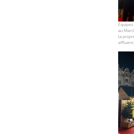
Équipes
au March
la propr
affluenc