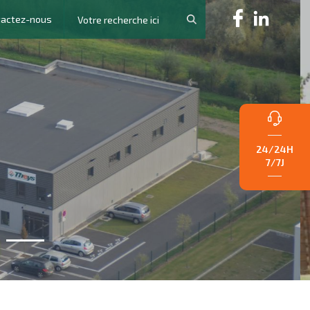
tactez-nous
24/24H
7/7J