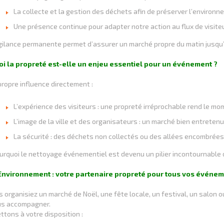
La collecte et la gestion des déchets afin de préserver l’environne
Une présence continue pour adapter notre action au flux de visite
gilance permanente permet d’assurer un marché propre du matin jusqu’à
i la propreté est-elle un enjeu essentiel pour un événement ?
propre influence directement :
L’expérience des visiteurs : une propreté irréprochable rend le mo
L’image de la ville et des organisateurs : un marché bien entretenu r
La sécurité : des déchets non collectés ou des allées encombrées
urquoi le nettoyage événementiel est devenu un pilier incontournable 
nvironnement : votre partenaire propreté pour tous vos événem
 organisiez un marché de Noël, une fête locale, un festival, un salon 
us accompagner.
tons à votre disposition :