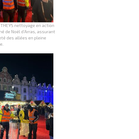
 THEYS nettoyage en action
é de Noël d’Arras, assurant
eté des allées en pleine
e.