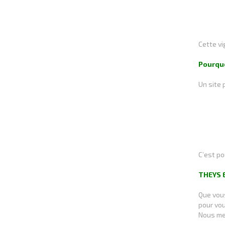
Cette vi
Pourquo
Un site 
C’est po
THEYS E
Que vous
pour vo
Nous met