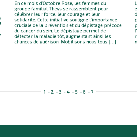
En ce mois d’Octobre Rose, les femmes du
L
groupe familial Theys se rassemblent pour
e
célébrer leur force, leur courage et leur
d
s
solidarité. Cette initiative souligne l’importance
p
!
cruciale de la prévention et du dépistage précoce
p
du cancer du sein. Le dépistage permet de
l
e
détecter la maladie tôt, augmentant ainsi les
r
chances de guérison. Mobilisons nous tous […]
n
1
2
3
4
5
6
7