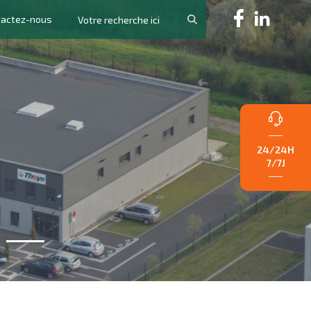
tactez-nous
24/24H
7/7J