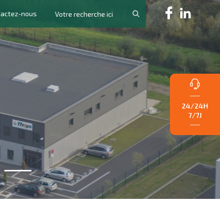
tactez-nous
24/24H
7/7J