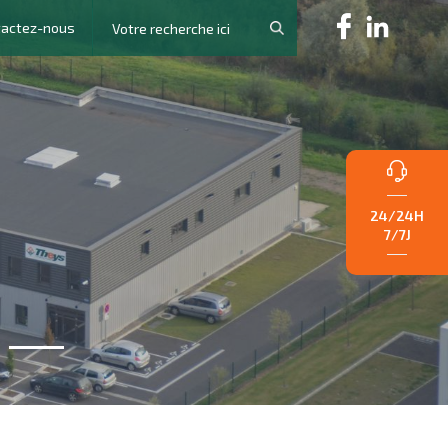
tactez-nous
24/24H
7/7J