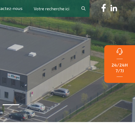
tactez-nous
24/24H
7/7J