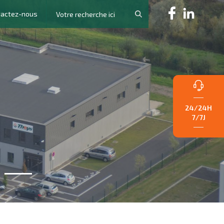
tactez-nous
24/24H
7/7J