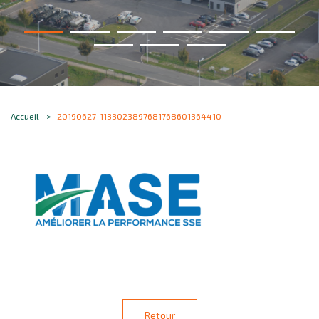
Accueil
20190627_1133023897681768601364410
Retour