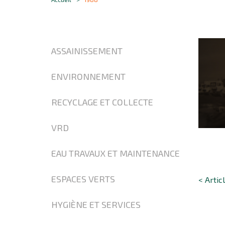
ASSAINISSEMENT
ENVIRONNEMENT
RECYCLAGE ET COLLECTE
VRD
EAU TRAVAUX ET MAINTENANCE
ESPACES VERTS
< Artic
HYGIÈNE ET SERVICES