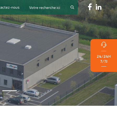
tactez-nous
24/24H
7/7J