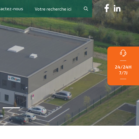
tactez-nous
24/24H
7/7J