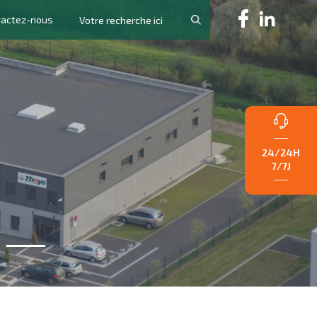
tactez-nous
24/24H
7/7J