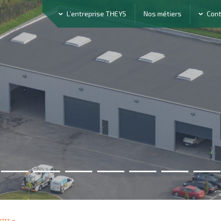
L’entreprise THEYS
Nos métiers
Con
706741938911717_N
717_n