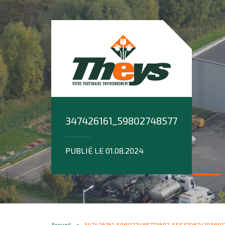
347426161_598027485773692_5553
PUBLIÉ LE 01.08.2024
Accueil
347426161_598027485773692_5553706741938911