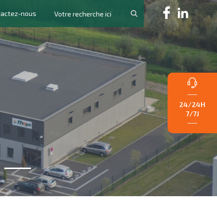
tactez-nous
24/24H
7/7J