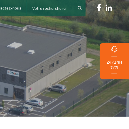
tactez-nous
24/24H
7/7J