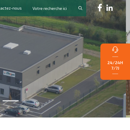
tactez-nous
24/24H
7/7J